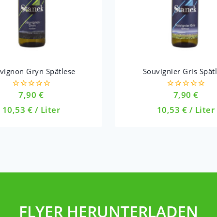
vignon Gryn Spätlese
Souvignier Gris Spät
7,90
€
7,90
€
0
0
out
out
10,53
€
/
Liter
10,53
€
/
Liter
of
of
5
5
FLYER HERUNTERLADEN