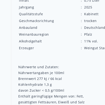
Inhalt
:
0,75 Liter
Jahrgang
:
2025
Qualitätsstufe
:
Kabinett
Geschmacksrichtung
:
trocken
Anbauland
:
Deutschlan
Weinanbauregion
:
Pfalz
Alkoholgehalt
:
11% vol.
Erzeuger
:
Weingut Sta
Nährwerte und Zutaten:
Nährwertangaben je 100ml
Brennwert 277 kJ / 66 kcal
Kohlenhydrate 1,3 g
davon Zucker < 0,5 g/100ml
Enthält geringfügige Mengen von: Fett,
gesättigten Fettsäuren, Eiweiß und Salz