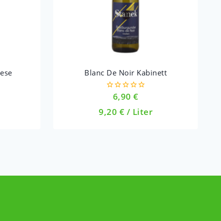
lese
Blanc De Noir Kabinett
6,90
€
0
out
9,20
€
/
Liter
of
5