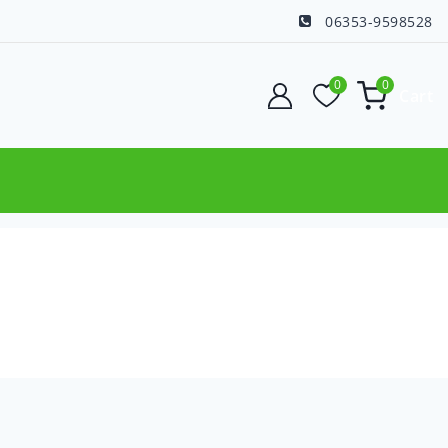
06353-9598528
0
0
Cart