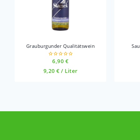
Grauburgunder Qualitätswein
Sau
6,90
€
0
out
9,20
€
/
Liter
of
5