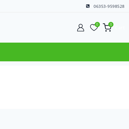
06353-9598528
0
0
Cart