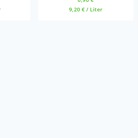
out
r
9,20
€
/
Liter
of
5