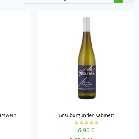
ätswein
Grauburgunder Kabinett
6,90
€
0
out