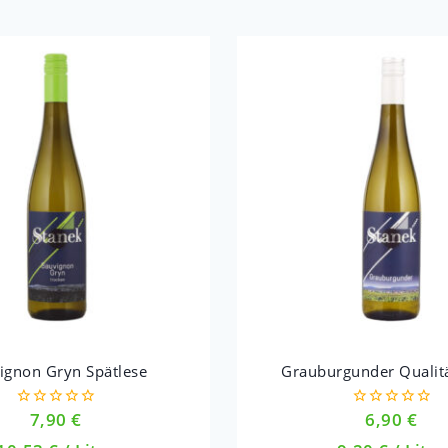
ignon Gryn Spätlese
Grauburgunder Qualit
7,90
€
6,90
€
0
0
out
out