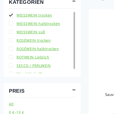
KATEGORIEN
WEISSWEIN trocken
WEISSWEIN halbtrocken
WEISSWEIN süß
ROSÉWEIN trocken
ROSÉWEIN halbtrocken
ROTWEIN Lieblich
SECCO / PERLWEIN
TRAUBENSAFT
PREIS
Sauv
All
0
€
–
10
€