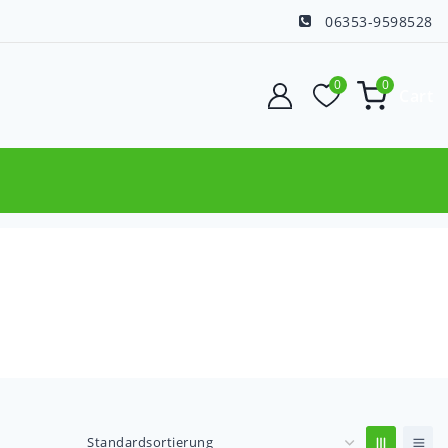
06353-9598528
0
0
Cart