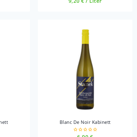
9,20
€
/
Liter
of
5
nett
Blanc De Noir Kabinett
6,90
€
0