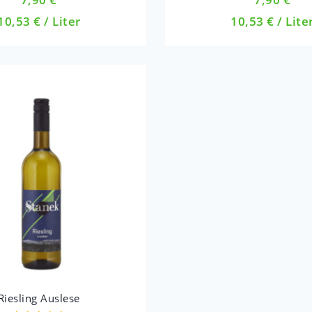
out
out
10,53
€
/
Liter
10,53
€
/
Lite
of
of
5
5
Riesling Auslese